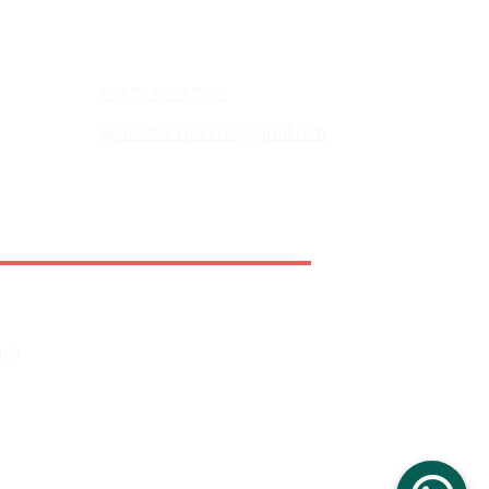
+55 75 9228 7582
agenciabackpackers@gmail.com
tda