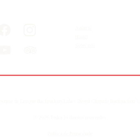
Agência
Hostel
Sobre nós
bergue de Lençois Backpackers Ltda e Hostel Chapada Backpackers L
© 2026 Todos os direitos reservados
Política de Privacidade