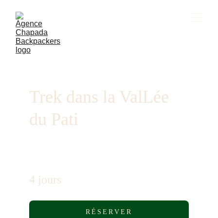
Trek dans la ValLée 
du Pati
4 jours
RÉSERVER