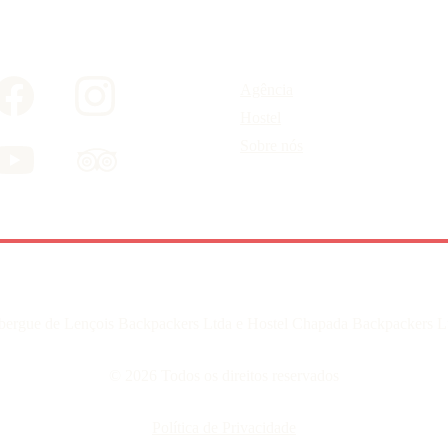
Agência
Hostel
Sobre nós
bergue de Lençois Backpackers Ltda e Hostel Chapada Backpackers L
© 2026 Todos os direitos reservados
Política de Privacidade