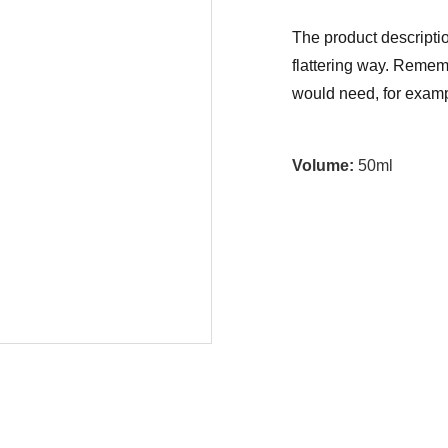
The product descriptio
flattering way. Rememb
would need, for exampl
Volume:
50ml