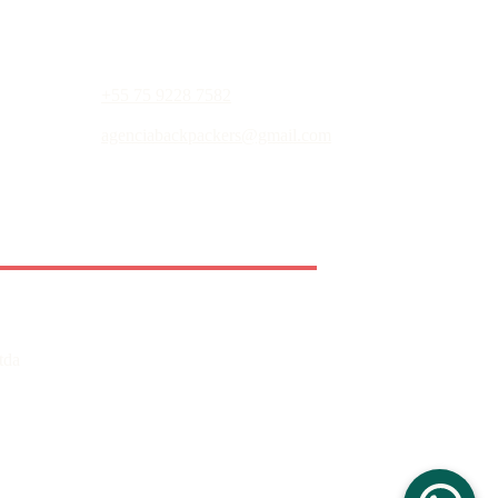
+55 75 9228 7582
agenciabackpackers@gmail.com
tda