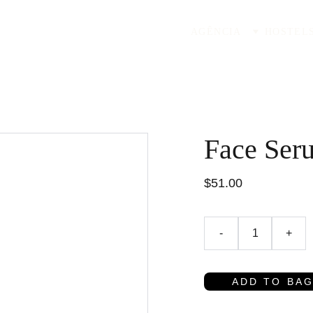
AGÊNCIA
HOSTEL
Face Ser
$51.00
-
+
ADD TO BA